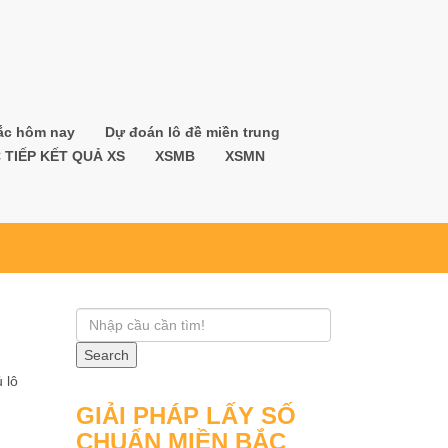
ắc hôm nay
Dự đoán lô đề miền trung
 TIẾP KẾT QUẢ XS
XSMB
XSMN
Search
 lô
GIẢI PHÁP LẤY SỐ
CHUẨN MIỀN BẮC