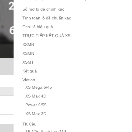
Sổ mơ lô đề chính xác
Tính toán lô đề chuẩn xác
Chơi lô hiệu quả
TRỰC TIẾP KẾT QUẢ XS
XSMB
XSMN
XSMT
Kết quả
Vietlott
XS Mega 6/45
XS Max 4D
Power 6/55
XS Max 3D
TK Cầu
TK Cầu Bạch thủ (MB