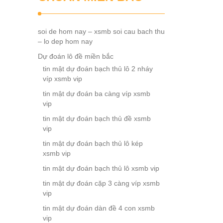
soi de hom nay – xsmb soi cau bach thu
– lo dep hom nay
Dự đoán lô đề miền bắc
tin mật dự đoán bạch thủ lô 2 nháy
víp xsmb vip
tin mật dự đoán ba càng víp xsmb
vip
tin mật dự đoán bạch thủ đề xsmb
vip
tin mật dự đoán bạch thủ lô kép
xsmb vip
tin mật dự đoán bạch thủ lô xsmb vip
tin mật dự đoán cặp 3 càng víp xsmb
vip
tin mật dự đoán dàn đề 4 con xsmb
vip