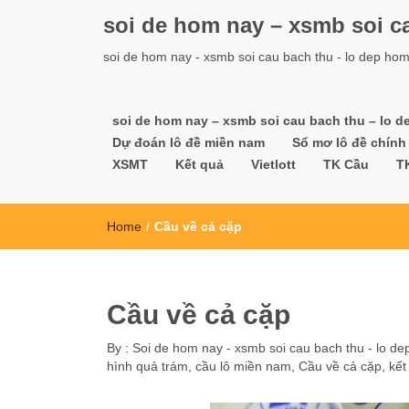
soi de hom nay – xsmb soi c
soi de hom nay - xsmb soi cau bach thu - lo dep ho
soi de hom nay – xsmb soi cau bach thu – lo 
Dự đoán lô đề miền nam
Sổ mơ lô đề chính
XSMT
Kết quả
Vietlott
TK Cầu
T
Home
/
Cầu về cả cặp
Cầu về cả cặp
By :
Soi de hom nay - xsmb soi cau bach thu - lo d
hình quả trám
,
cầu lô miền nam
,
Cầu về cả cặp
,
kết