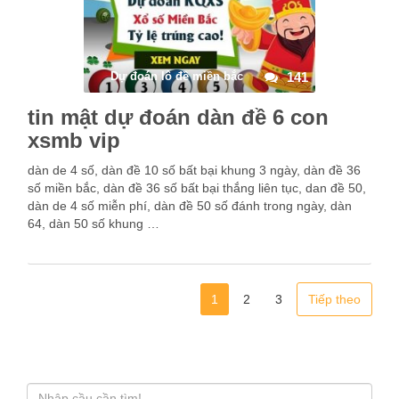
Dự đoán lô đề miền bắc
141
tin mật dự đoán dàn đề 6 con
xsmb vip
dàn de 4 số, dàn đề 10 số bất bại khung 3 ngày, dàn đề 36
số miền bắc, dàn đề 36 số bất bại thắng liên tục, dan đề 50,
dàn de 4 số miễn phí, dàn đề 50 số đánh trong ngày, dàn
64, dàn 50 số khung …
1
2
3
Tiếp theo