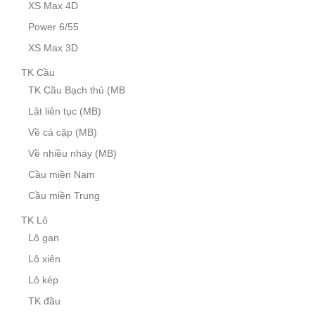
XS Max 4D
Power 6/55
XS Max 3D
TK Cầu
TK Cầu Bạch thủ (MB
Lật liên tục (MB)
Về cả cặp (MB)
Về nhiều nháy (MB)
Cầu miền Nam
Cầu miền Trung
TK Lô
Lô gan
Lô xiên
Lô kép
TK đầu