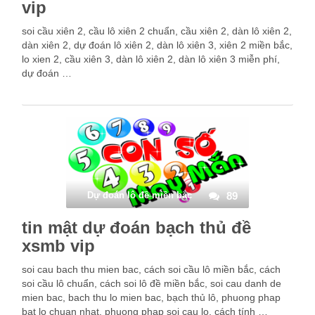
vip
soi cầu xiên 2, cầu lô xiên 2 chuẩn, cầu xiên 2, dàn lô xiên 2,
dàn xiên 2, dự đoán lô xiên 2, dàn lô xiên 3, xiên 2 miền bắc,
lo xien 2, cầu xiên 3, dàn lô xiên 2, dàn lô xiên 3 miễn phí,
dự đoán …
Dự đoán lô đề miền bắc
89
tin mật dự đoán bạch thủ đề
xsmb vip
soi cau bach thu mien bac, cách soi cầu lô miền bắc, cách
soi cầu lô chuẩn, cách soi lô đề miền bắc, soi cau danh de
mien bac, bach thu lo mien bac, bạch thủ lô, phuong phap
bat lo chuan nhat, phuong phap soi cau lo, cách tính …