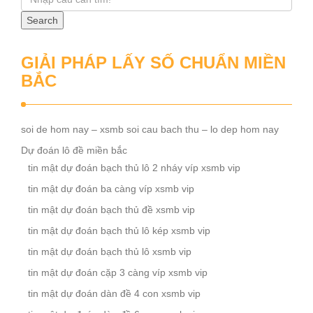
Search
GIẢI PHÁP LẤY SỐ CHUẨN MIỀN
BẮC
soi de hom nay – xsmb soi cau bach thu – lo dep hom nay
Dự đoán lô đề miền bắc
tin mật dự đoán bạch thủ lô 2 nháy víp xsmb vip
tin mật dự đoán ba càng víp xsmb vip
tin mật dự đoán bạch thủ đề xsmb vip
tin mật dự đoán bạch thủ lô kép xsmb vip
tin mật dự đoán bạch thủ lô xsmb vip
tin mật dự đoán cặp 3 càng víp xsmb vip
tin mật dự đoán dàn đề 4 con xsmb vip