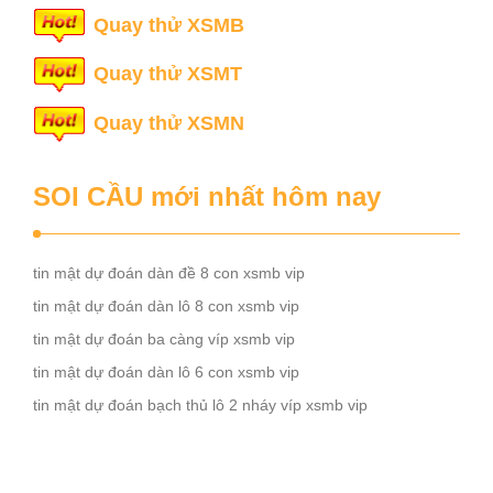
Quay thử XSMB
Quay thử XSMT
Quay thử XSMN
SOI CẦU mới nhất hôm nay
tin mật dự đoán dàn đề 8 con xsmb vip
tin mật dự đoán dàn lô 8 con xsmb vip
tin mật dự đoán ba càng víp xsmb vip
tin mật dự đoán dàn lô 6 con xsmb vip
tin mật dự đoán bạch thủ lô 2 nháy víp xsmb vip