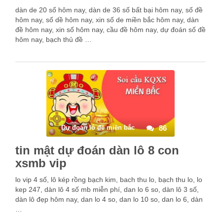
dàn de 20 số hôm nay, dàn de 36 số bất bại hôm nay, số đề
hôm nay, số dề hôm nay, xin số de miền bắc hôm nay, dàn
đề hôm nay, xin số hôm nay, cầu đề hôm nay, dự đoán số đề
hôm nay, bạch thủ đề …
Dự đoán lô đề miền bắc
86
tin mật dự đoán dàn lô 8 con
xsmb vip
lo vip 4 số, lô kép rồng bạch kim, bach thu lo, bạch thu lo, lo
kep 247, dàn lô 4 số mb miễn phí, dan lo 6 so, dàn lô 3 số,
dàn lô đẹp hôm nay, dan lo 4 so, dan lo 10 so, dan lo 6, dàn
…