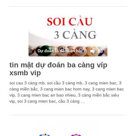
Dự đoán lô đề miền bắc
88
tin mật dự đoán ba càng víp
xsmb vip
soi cau 3 càng mb, soi cầu 3 càng mb, 3 cang mien bac, 3
càng miền bắc, 3 cang mien bac hom nay, 3 cang mien bac
vip, 3 cang mien bac an bao nhieu, 3 càng miền bắc siêu
vip, soi 3 cang mien bac, cầu 3 càng …