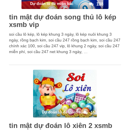
Dự đoán lô đề miền bắc
138
tin mật dự đoán song thủ lô kép
xsmb vip
soi cầu lô kép, lô kép khung 3 ngày, lô kép nuôi khung 3
ngày, rồng bạch kim, soi cầu 247 rồng bạch kim, soi cầu 247
chính xác 100, soi cầu 247 vip, lô khung 2 ngày, soi cầu 247
miễn phí, soi cầu 247 net khung 3 ngày, …
Dự đoán lô đề miền bắc
155
tin mật dự đoán lô xiên 2 xsmb