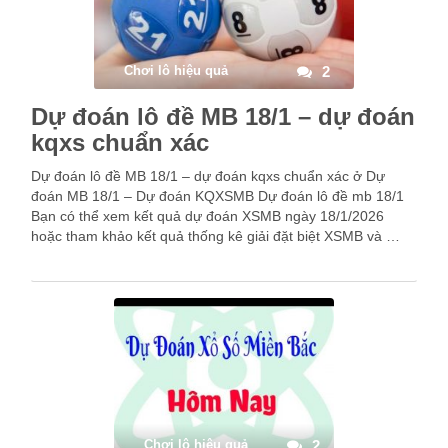
Chơi lô hiệu quả
2
Dự đoán lô đề MB 18/1 – dự đoán
kqxs chuẩn xác
Dự đoán lô đề MB 18/1 – dự đoán kqxs chuẩn xác ở Dự
đoán MB 18/1 – Dự đoán KQXSMB Dự đoán lô đề mb 18/1
Bạn có thể xem kết quả dự đoán XSMB ngày 18/1/2026
hoặc tham khảo kết quả thống kê giải đặt biệt XSMB và …
Chơi lô hiệu quả
2