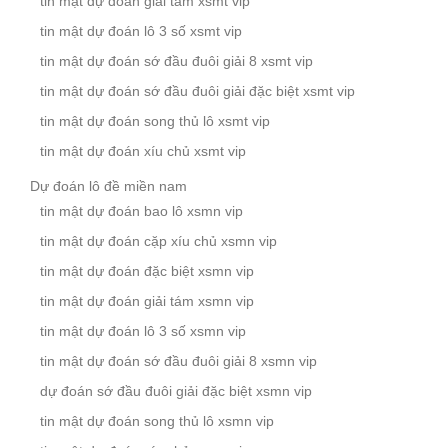
tin mật dự đoán giải tám xsmt vip
tin mật dự đoán lô 3 số xsmt vip
tin mật dự đoán sớ đầu đuôi giải 8 xsmt vip
tin mật dự đoán sớ đầu đuôi giải đặc biệt xsmt vip
tin mật dự đoán song thủ lô xsmt vip
tin mật dự đoán xíu chủ xsmt vip
Dự đoán lô đề miền nam
tin mật dự đoán bao lô xsmn vip
tin mật dự đoán cặp xíu chủ xsmn vip
tin mật dự đoán đặc biệt xsmn vip
tin mật dự đoán giải tám xsmn vip
tin mật dự đoán lô 3 số xsmn vip
tin mật dự đoán sớ đầu đuôi giải 8 xsmn vip
dự đoán sớ đầu đuôi giải đặc biệt xsmn vip
tin mật dự đoán song thủ lô xsmn vip