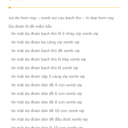
soi de hom nay – xsmb soi cau bach thu – lo dep hom nay
Dự đoán lô đề miền bắc
tin mật dự đoán bạch thủ lô 2 nháy víp xsmb vip
tin mật dự đoán ba càng víp xsmb vip
tin mật dự đoán bạch thủ đề xsmb vip
tin mật dự đoán bạch thủ lô kép xsmb vip
tin mật dự đoán bạch thủ lô xsmb vip
tin mật dự đoán cặp 3 càng víp xsmb vip
tin mật dự đoán dàn đề 4 con xsmb vip
tin mật dự đoán dàn đề 6 con xsmb vip
tin mật dự đoán dàn đề 8 con xsmb vip
tin mật dự đoán dàn đề 10 con xsmb vip
tin mật dự đoán dàn đề đầu đuôi xsmb vip
tin mật dự đoán dàn lô 10 con xsmb vip