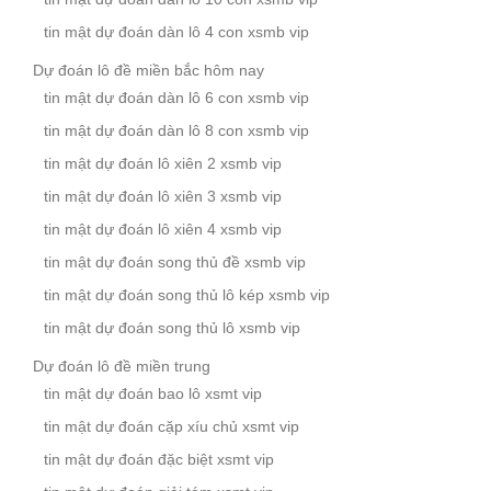
tin mật dự đoán dàn lô 4 con xsmb vip
Dự đoán lô đề miền bắc hôm nay
tin mật dự đoán dàn lô 6 con xsmb vip
tin mật dự đoán dàn lô 8 con xsmb vip
tin mật dự đoán lô xiên 2 xsmb vip
tin mật dự đoán lô xiên 3 xsmb vip
tin mật dự đoán lô xiên 4 xsmb vip
tin mật dự đoán song thủ đề xsmb vip
tin mật dự đoán song thủ lô kép xsmb vip
tin mật dự đoán song thủ lô xsmb vip
Dự đoán lô đề miền trung
tin mật dự đoán bao lô xsmt vip
tin mật dự đoán cặp xíu chủ xsmt vip
tin mật dự đoán đặc biệt xsmt vip