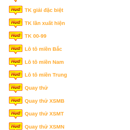
TK giải đặc biệt
TK lần xuất hiện
TK 00-99
Lô tô miền Bắc
Lô tô miền Nam
Lô tô miền Trung
Quay thử
Quay thử XSMB
Quay thử XSMT
Quay thử XSMN