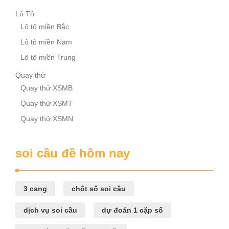
Lô Tô
Lô tô miền Bắc
Lô tô miền Nam
Lô tô miền Trung
Quay thử
Quay thử XSMB
Quay thử XSMT
Quay thử XSMN
soi cầu đề hôm nay
3 cang
chốt số soi cầu
dịch vụ soi cầu
dự đoán 1 cặp số