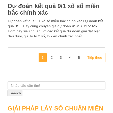
Dự đoán kết quả 9/1 xổ số miền
bắc chính xác
Dự đoán kết quả 9/1 xổ số miền bắc chính xác Dự đoán kết
quả 9/1 . Hãy cùng chuyên gia dự đoán XSMB 9/1/2026.
Hôm nay siêu chuẩn với các kết quả dự đoán giải đặt biệt
đầu đuôi, giải lô tô 2 số, lô xiên chính xác nhất. …
1
2
3
4
5
Tiếp theo
Search
GIẢI PHÁP LẤY SỐ CHUẨN MIỀN