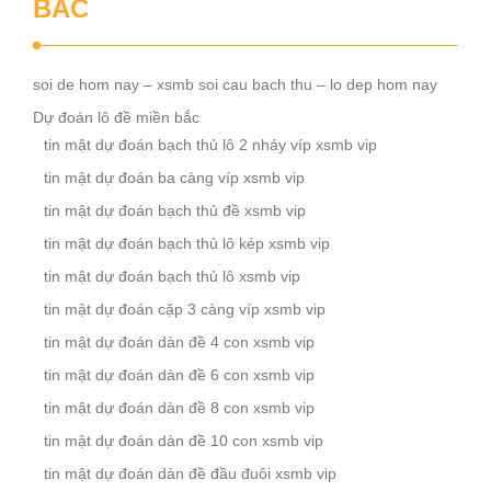
BẮC
soi de hom nay – xsmb soi cau bach thu – lo dep hom nay
Dự đoán lô đề miền bắc
tin mật dự đoán bạch thủ lô 2 nháy víp xsmb vip
tin mật dự đoán ba càng víp xsmb vip
tin mật dự đoán bạch thủ đề xsmb vip
tin mật dự đoán bạch thủ lô kép xsmb vip
tin mật dự đoán bạch thủ lô xsmb vip
tin mật dự đoán cặp 3 càng víp xsmb vip
tin mật dự đoán dàn đề 4 con xsmb vip
tin mật dự đoán dàn đề 6 con xsmb vip
tin mật dự đoán dàn đề 8 con xsmb vip
tin mật dự đoán dàn đề 10 con xsmb vip
tin mật dự đoán dàn đề đầu đuôi xsmb vip