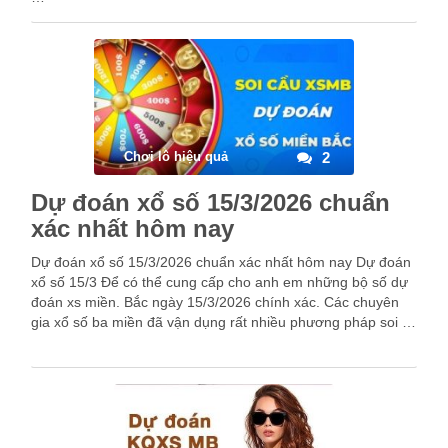
Chơi lô hiệu quả
2
Dự đoán xổ số 15/3/2026 chuẩn
xác nhất hôm nay
Dự đoán xổ số 15/3/2026 chuẩn xác nhất hôm nay Dự đoán
xổ số 15/3 Để có thể cung cấp cho anh em những bộ số dự
đoán xs miền. Bắc ngày 15/3/2026 chính xác. Các chuyên
gia xổ số ba miền đã vận dụng rất nhiều phương pháp soi …