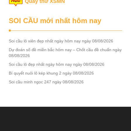
Quay thử XSMN
SOI CẦU mới nhất hôm nay
Soi cầu lô xiên đẹp nhất ngày hôm nay ngày 08/08/2026
Dự đoán số đề miền bắc hôm nay – Chốt cầu đề chuẩn ngày
08/08/2026
Soi cầu lô đẹp nhất ngày hôm nay ngày 08/08/2026
Bí quyết nuôi lô kép khung 2 ngày 08/08/2026
Soi cầu minh ngọc 247 ngày 08/08/2026