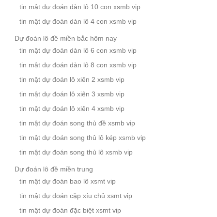
tin mật dự đoán dàn lô 10 con xsmb vip
tin mật dự đoán dàn lô 4 con xsmb vip
Dự đoán lô đề miền bắc hôm nay
tin mật dự đoán dàn lô 6 con xsmb vip
tin mật dự đoán dàn lô 8 con xsmb vip
tin mật dự đoán lô xiên 2 xsmb vip
tin mật dự đoán lô xiên 3 xsmb vip
tin mật dự đoán lô xiên 4 xsmb vip
tin mật dự đoán song thủ đề xsmb vip
tin mật dự đoán song thủ lô kép xsmb vip
tin mật dự đoán song thủ lô xsmb vip
Dự đoán lô đề miền trung
tin mật dự đoán bao lô xsmt vip
tin mật dự đoán cặp xíu chủ xsmt vip
tin mật dự đoán đặc biệt xsmt vip