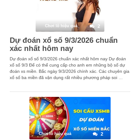
Chơi lô hiệu quả
2
Dự đoán xổ số 9/3/2026 chuẩn
xác nhất hôm nay
Dự đoán xổ số 9/3/2026 chuẩn xác nhất hôm nay Dự đoán
xổ số 9/3 Để có thể cung cấp cho anh em những bộ số dự
đoán xs miền. Bắc ngày 9/3/2026 chính xác. Các chuyên gia
xổ số ba miền đã vận dụng rất nhiều phương pháp soi …
Chơi lô hiệu quả
2