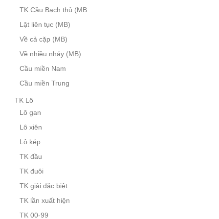
TK Cầu Bạch thủ (MB
Lật liên tục (MB)
Về cả cặp (MB)
Về nhiều nháy (MB)
Cầu miền Nam
Cầu miền Trung
TK Lô
Lô gan
Lô xiên
Lô kép
TK đầu
TK đuôi
TK giải đặc biệt
TK lần xuất hiện
TK 00-99