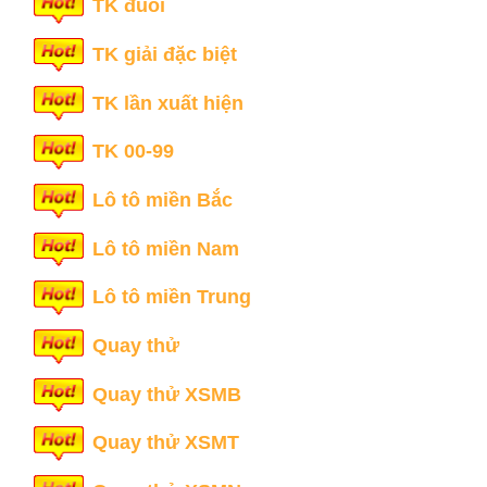
TK đuôi
TK giải đặc biệt
TK lần xuất hiện
TK 00-99
Lô tô miền Bắc
Lô tô miền Nam
Lô tô miền Trung
Quay thử
Quay thử XSMB
Quay thử XSMT