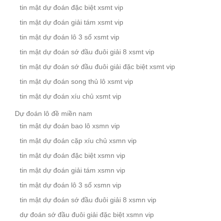
tin mật dự đoán đặc biệt xsmt vip
tin mật dự đoán giải tám xsmt vip
tin mật dự đoán lô 3 số xsmt vip
tin mật dự đoán sớ đầu đuôi giải 8 xsmt vip
tin mật dự đoán sớ đầu đuôi giải đặc biệt xsmt vip
tin mật dự đoán song thủ lô xsmt vip
tin mật dự đoán xíu chủ xsmt vip
Dự đoán lô đề miền nam
tin mật dự đoán bao lô xsmn vip
tin mật dự đoán cặp xíu chủ xsmn vip
tin mật dự đoán đặc biệt xsmn vip
tin mật dự đoán giải tám xsmn vip
tin mật dự đoán lô 3 số xsmn vip
tin mật dự đoán sớ đầu đuôi giải 8 xsmn vip
dự đoán sớ đầu đuôi giải đặc biệt xsmn vip