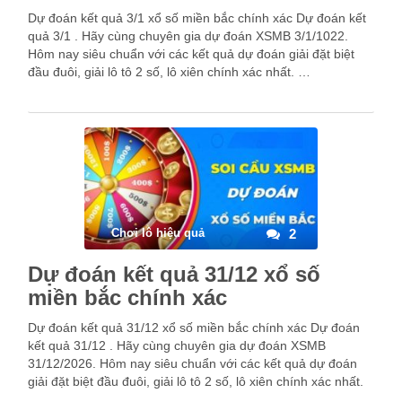
Dự đoán kết quả 3/1 xổ số miền bắc chính xác Dự đoán kết
quả 3/1 . Hãy cùng chuyên gia dự đoán XSMB 3/1/1022.
Hôm nay siêu chuẩn với các kết quả dự đoán giải đặt biệt
đầu đuôi, giải lô tô 2 số, lô xiên chính xác nhất. …
Chơi lô hiệu quả
2
Dự đoán kết quả 31/12 xổ số
miền bắc chính xác
Dự đoán kết quả 31/12 xổ số miền bắc chính xác Dự đoán
kết quả 31/12 . Hãy cùng chuyên gia dự đoán XSMB
31/12/2026. Hôm nay siêu chuẩn với các kết quả dự đoán
giải đặt biệt đầu đuôi, giải lô tô 2 số, lô xiên chính xác nhất.
…