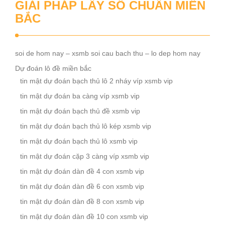
GIẢI PHÁP LẤY SỐ CHUẨN MIỀN
BẮC
soi de hom nay – xsmb soi cau bach thu – lo dep hom nay
Dự đoán lô đề miền bắc
tin mật dự đoán bạch thủ lô 2 nháy víp xsmb vip
tin mật dự đoán ba càng víp xsmb vip
tin mật dự đoán bạch thủ đề xsmb vip
tin mật dự đoán bạch thủ lô kép xsmb vip
tin mật dự đoán bạch thủ lô xsmb vip
tin mật dự đoán cặp 3 càng víp xsmb vip
tin mật dự đoán dàn đề 4 con xsmb vip
tin mật dự đoán dàn đề 6 con xsmb vip
tin mật dự đoán dàn đề 8 con xsmb vip
tin mật dự đoán dàn đề 10 con xsmb vip