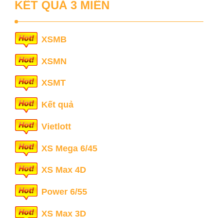
KẾT QUẢ 3 MIỀN
XSMB
XSMN
XSMT
Kết quả
Vietlott
XS Mega 6/45
XS Max 4D
Power 6/55
XS Max 3D