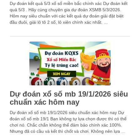
Dự đoán kết quả 5/3 xổ số miền bắc chính xác Dự đoán kết
quả 5/3 . Hãy cùng chuyên gia dự đoán XSMB 5/3/2026.
Hôm nay siêu chuẩn với các kết quả dự đoán giải đặt biệt
đầu đuôi, giải lô tô 2 số, lô xiên chính xác nhất. …
Chơi lô hiệu quả
2
Dự đoán xổ số mb 19/1/2026 siêu
chuẩn xác hôm nay
Dự đoán xổ số mb 19/1/2026 siêu chuẩn xác hôm nay Dự
đoán xổ số mb 19/1 Bạn không tự lựa chọn được thì có thể
chơi nó. Chắc chắn không thể đảm bảo chính xác 100%.
Nhưng đã có cầu và kết thì chốt và chơi. Không nên lựa …