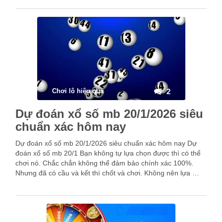
Chơi lô hiệu quả
2
Dự đoán xổ số mb 20/1/2026 siêu
chuẩn xác hôm nay
Dự đoán xổ số mb 20/1/2026 siêu chuẩn xác hôm nay Dự
đoán xổ số mb 20/1 Bạn không tự lựa chọn được thì có thể
chơi nó. Chắc chắn không thể đảm bảo chính xác 100%.
Nhưng đã có cầu và kết thì chốt và chơi. Không nên lựa …