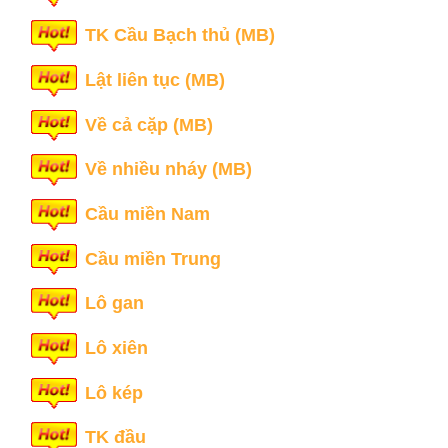
TK Cầu Bạch thủ (MB)
Lật liên tục (MB)
Về cả cặp (MB)
Về nhiều nháy (MB)
Cầu miền Nam
Cầu miền Trung
Lô gan
Lô xiên
Lô kép
TK đầu