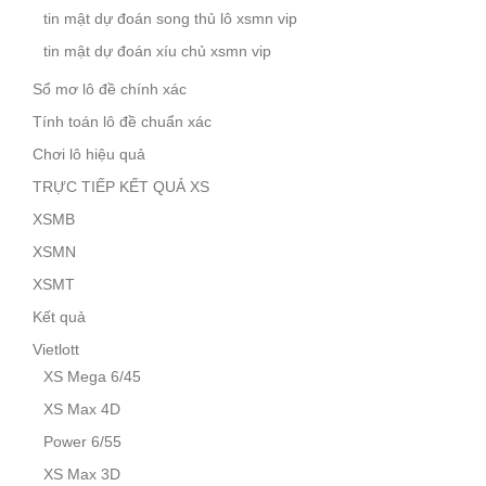
tin mật dự đoán song thủ lô xsmn vip
tin mật dự đoán xíu chủ xsmn vip
Sổ mơ lô đề chính xác
Tính toán lô đề chuẩn xác
Chơi lô hiệu quả
TRỰC TIẾP KẾT QUẢ XS
XSMB
XSMN
XSMT
Kết quả
Vietlott
XS Mega 6/45
XS Max 4D
Power 6/55
XS Max 3D