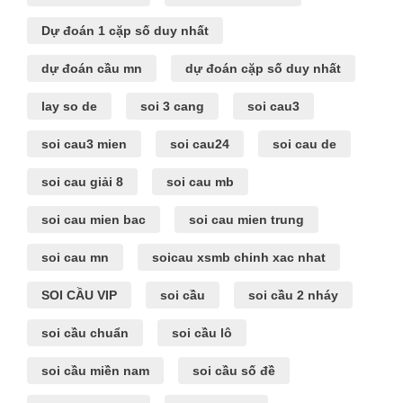
Dự đoán 1 cặp số duy nhất
dự đoán cầu mn
dự đoán cặp số duy nhất
lay so de
soi 3 cang
soi cau3
soi cau3 mien
soi cau24
soi cau de
soi cau giải 8
soi cau mb
soi cau mien bac
soi cau mien trung
soi cau mn
soicau xsmb chinh xac nhat
SOI CẦU VIP
soi cầu
soi cầu 2 nháy
soi cầu chuẩn
soi cầu lô
soi cầu miền nam
soi cầu số đề