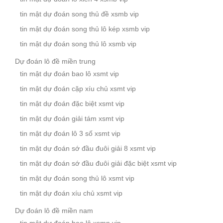
tin mật dự đoán song thủ đề xsmb vip
tin mật dự đoán song thủ lô kép xsmb vip
tin mật dự đoán song thủ lô xsmb vip
Dự đoán lô đề miền trung
tin mật dự đoán bao lô xsmt vip
tin mật dự đoán cặp xíu chủ xsmt vip
tin mật dự đoán đặc biệt xsmt vip
tin mật dự đoán giải tám xsmt vip
tin mật dự đoán lô 3 số xsmt vip
tin mật dự đoán sớ đầu đuôi giải 8 xsmt vip
tin mật dự đoán sớ đầu đuôi giải đặc biệt xsmt vip
tin mật dự đoán song thủ lô xsmt vip
tin mật dự đoán xíu chủ xsmt vip
Dự đoán lô đề miền nam