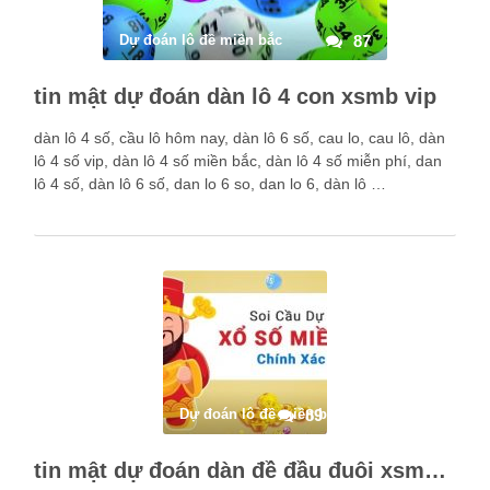
Dự đoán lô đề miền bắc
87
tin mật dự đoán dàn lô 4 con xsmb vip
dàn lô 4 số, cầu lô hôm nay, dàn lô 6 số, cau lo, cau lô, dàn
lô 4 số vip, dàn lô 4 số miền bắc, dàn lô 4 số miễn phí, dan
lô 4 số, dàn lô 6 số, dan lo 6 so, dan lo 6, dàn lô …
Dự đoán lô đề miền bắc
89
tin mật dự đoán dàn đề đầu đuôi xsmb vip