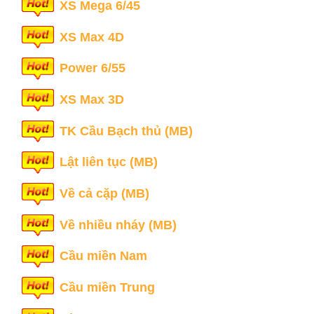
XS Mega 6/45
XS Max 4D
Power 6/55
XS Max 3D
TK Cầu Bạch thủ (MB)
Lật liên tục (MB)
Về cả cặp (MB)
Về nhiều nháy (MB)
Cầu miền Nam
Cầu miền Trung