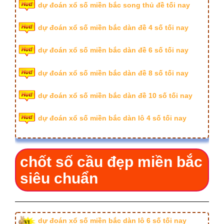
dự đoán xổ số miền bắc song thủ đề tối nay
dự đoán xổ số miền bắc dàn đề 4 số tối nay
dự đoán xổ số miền bắc dàn đề 6 số tối nay
dự đoán xổ số miền bắc dàn đề 8 số tối nay
dự đoán xổ số miền bắc dàn đề 10 số tối nay
dự đoán xổ số miền bắc dàn lô 4 số tối nay
chốt số cầu đẹp miền bắc
siêu chuẩn
dự đoán xổ số miền bắc dàn lô 6 số tối nay