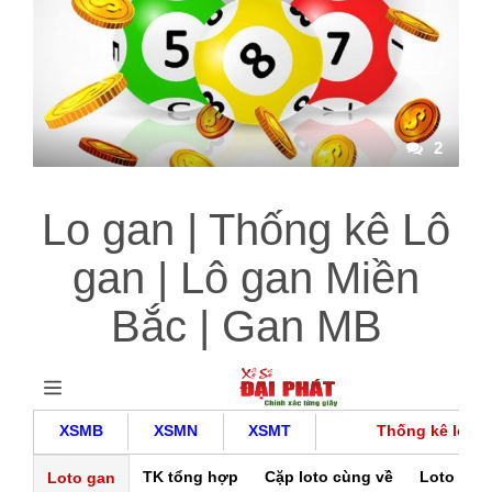
2
Lo gan | Thống kê Lô
gan | Lô gan Miền
Bắc | Gan MB