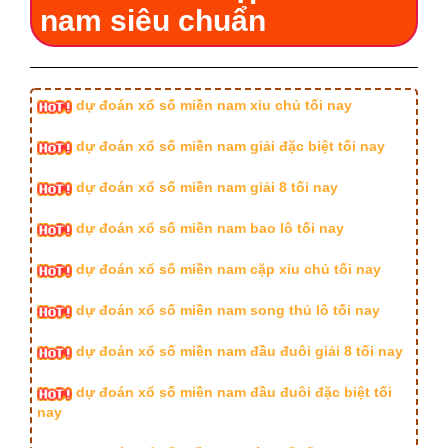
nam siêu chuẩn
dự đoán xổ số miền nam xỉu chủ tối nay
dự đoán xổ số miền nam giải đặc biệt tối nay
dự đoán xổ số miền nam giải 8 tối nay
dự đoán xổ số miền nam bao lô tối nay
dự đoán xổ số miền nam cặp xỉu chủ tối nay
dự đoán xổ số miền nam song thủ lô tối nay
dự đoán xổ số miền nam đầu đuôi giải 8 tối nay
dự đoán xổ số miền nam đầu đuôi đặc biệt tối
nay