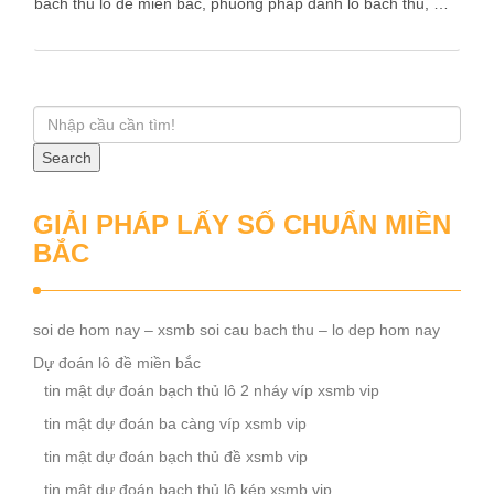
bach thu lo de mien bac, phuong phap danh lo bach thu, …
Search
GIẢI PHÁP LẤY SỐ CHUẨN MIỀN
BẮC
soi de hom nay – xsmb soi cau bach thu – lo dep hom nay
Dự đoán lô đề miền bắc
tin mật dự đoán bạch thủ lô 2 nháy víp xsmb vip
tin mật dự đoán ba càng víp xsmb vip
tin mật dự đoán bạch thủ đề xsmb vip
tin mật dự đoán bạch thủ lô kép xsmb vip