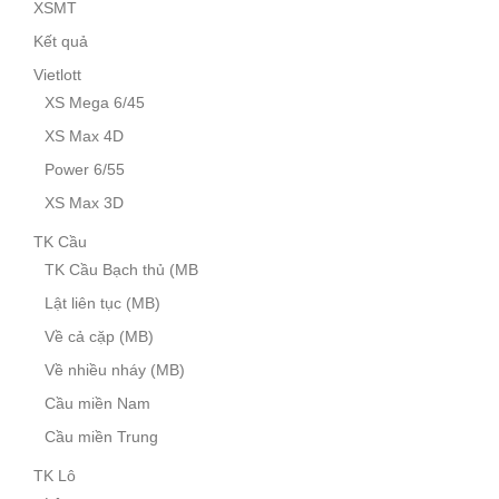
XSMT
Kết quả
Vietlott
XS Mega 6/45
XS Max 4D
Power 6/55
XS Max 3D
TK Cầu
TK Cầu Bạch thủ (MB
Lật liên tục (MB)
Về cả cặp (MB)
Về nhiều nháy (MB)
Cầu miền Nam
Cầu miền Trung
TK Lô