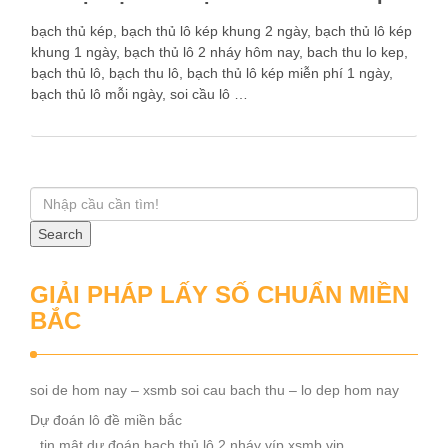
bạch thủ kép, bạch thủ lô kép khung 2 ngày, bạch thủ lô kép
khung 1 ngày, bạch thủ lô 2 nháy hôm nay, bach thu lo kep,
bạch thủ lô, bạch thu lô, bạch thủ lô kép miễn phí 1 ngày,
bạch thủ lô mỗi ngày, soi cầu lô …
Search
GIẢI PHÁP LẤY SỐ CHUẨN MIỀN
BẮC
soi de hom nay – xsmb soi cau bach thu – lo dep hom nay
Dự đoán lô đề miền bắc
tin mật dự đoán bạch thủ lô 2 nháy víp xsmb vip