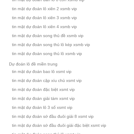
tin mật dự đoán lô xiên 2 xsmb vip
tin mật dự đoán lô xiên 3 xsmb vip
tin mật dự đoán lô xiên 4 xsmb vip
tin mật dự đoán song thủ đề xsmb vip
tin mật dự đoán song thủ lô kép xsmb vip
tin mật dự đoán song thủ lô xsmb vip
Dự đoán lô đề miền trung
tin mật dự đoán bao lô xsmt vip
tin mật dự đoán cặp xíu chủ xsmt vip
tin mật dự đoán đặc biệt xsmt vip
tin mật dự đoán giải tám xsmt vip
tin mật dự đoán lô 3 số xsmt vip
tin mật dự đoán sớ đầu đuôi giải 8 xsmt vip
tin mật dự đoán sớ đầu đuôi giải đặc biệt xsmt vip