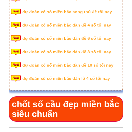
dự đoán xổ số miền bắc song thủ đề tối nay
dự đoán xổ số miền bắc dàn đề 4 số tối nay
dự đoán xổ số miền bắc dàn đề 6 số tối nay
dự đoán xổ số miền bắc dàn đề 8 số tối nay
dự đoán xổ số miền bắc dàn đề 10 số tối nay
dự đoán xổ số miền bắc dàn lô 4 số tối nay
chốt số cầu đẹp miền bắc
siêu chuẩn