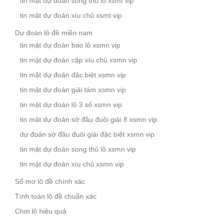
tin mật dự đoán song thủ lô xsmt vip
tin mật dự đoán xíu chủ xsmt vip
Dự đoán lô đề miền nam
tin mật dự đoán bao lô xsmn vip
tin mật dự đoán cặp xíu chủ xsmn vip
tin mật dự đoán đặc biệt xsmn vip
tin mật dự đoán giải tám xsmn vip
tin mật dự đoán lô 3 số xsmn vip
tin mật dự đoán sớ đầu đuôi giải 8 xsmn vip
dự đoán sớ đầu đuôi giải đặc biệt xsmn vip
tin mật dự đoán song thủ lô xsmn vip
tin mật dự đoán xíu chủ xsmn vip
Sổ mơ lô đề chính xác
Tính toán lô đề chuẩn xác
Chơi lô hiệu quả