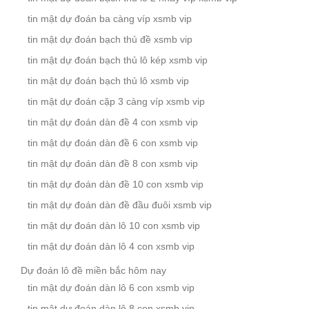
tin mật dự đoán ba càng víp xsmb vip
tin mật dự đoán bạch thủ đề xsmb vip
tin mật dự đoán bạch thủ lô kép xsmb vip
tin mật dự đoán bạch thủ lô xsmb vip
tin mật dự đoán cặp 3 càng víp xsmb vip
tin mật dự đoán dàn đề 4 con xsmb vip
tin mật dự đoán dàn đề 6 con xsmb vip
tin mật dự đoán dàn đề 8 con xsmb vip
tin mật dự đoán dàn đề 10 con xsmb vip
tin mật dự đoán dàn đề đầu đuôi xsmb vip
tin mật dự đoán dàn lô 10 con xsmb vip
tin mật dự đoán dàn lô 4 con xsmb vip
Dự đoán lô đề miền bắc hôm nay
tin mật dự đoán dàn lô 6 con xsmb vip
tin mật dự đoán dàn lô 8 con xsmb vip