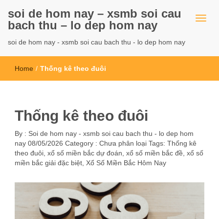
soi de hom nay – xsmb soi cau
bach thu – lo dep hom nay
soi de hom nay - xsmb soi cau bach thu - lo dep hom nay
Home
/
Thống kê theo đuôi
Thống kê theo đuôi
By :
Soi de hom nay - xsmb soi cau bach thu - lo dep hom
nay
08/05/2026
Category : Chưa phân loại
Tags:
Thống kê
theo đuôi
,
xổ số miền bắc dự đoán
,
xổ số miền bắc đề
,
xổ số
miền bắc giải đặc biệt
,
Xổ Số Miền Bắc Hôm Nay