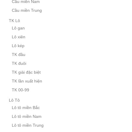
Cầu miền Nam
Cầu miền Trung
TK Lô
Lô gan
Lô xiên
Lô kép
TK đầu
TK đuôi
TK giải đặc biệt
TK lần xuất hiện
TK 00-99
Lô Tô
Lô tô miền Bắc
Lô tô miền Nam
Lô tô miền Trung