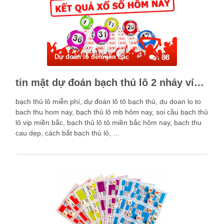
Dự đoán lô đề miền bắc
88
tin mật dự đoán bạch thủ lô 2 nháy víp xsmb vip
bạch thủ lô miễn phí, dự đoán lô tô bạch thủ, du doan lo to
bach thu hom nay, bạch thủ lô mb hôm nay, soi cầu bạch thủ
lô vip miền bắc, bạch thủ lô tô miền bắc hôm nay, bach thu
cau dẹp, cách bắt bạch thủ lô, …