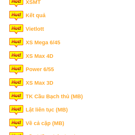
XSMT
Kết quả
Vietlott
XS Mega 6/45
XS Max 4D
Power 6/55
XS Max 3D
TK Cầu Bạch thủ (MB)
Lật liên tục (MB)
Về cả cặp (MB)