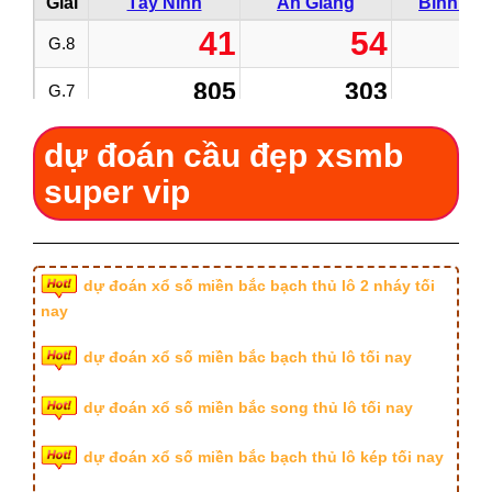
dự đoán cầu đẹp xsmb
super vip
dự đoán xổ số miền bắc bạch thủ lô 2 nháy tối
nay
dự đoán xổ số miền bắc bạch thủ lô tối nay
dự đoán xổ số miền bắc song thủ lô tối nay
dự đoán xổ số miền bắc bạch thủ lô kép tối nay