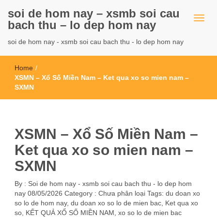
soi de hom nay – xsmb soi cau
bach thu – lo dep hom nay
soi de hom nay - xsmb soi cau bach thu - lo dep hom nay
Home
/
XSMN – Xổ Số Miền Nam – Ket qua xo so mien nam –
SXMN
XSMN – Xổ Số Miền Nam –
Ket qua xo so mien nam –
SXMN
By :
Soi de hom nay - xsmb soi cau bach thu - lo dep hom
nay
08/05/2026
Category : Chưa phân loại
Tags:
du doan xo
so lo de hom nay
,
du doan xo so lo de mien bac
,
Ket qua xo
so
,
KẾT QUẢ XỔ SỐ MIỀN NAM
,
xo so lo de mien bac