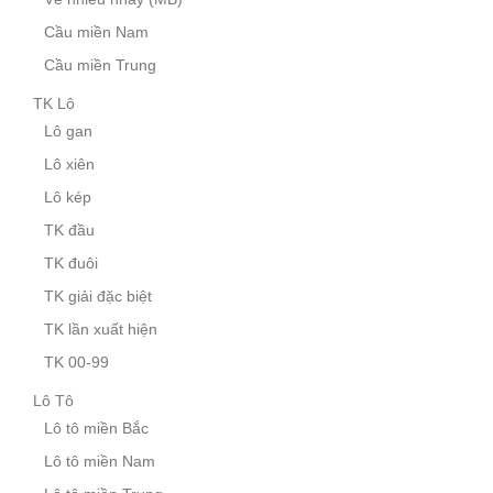
Cầu miền Nam
Cầu miền Trung
TK Lô
Lô gan
Lô xiên
Lô kép
TK đầu
TK đuôi
TK giải đặc biệt
TK lần xuất hiện
TK 00-99
Lô Tô
Lô tô miền Bắc
Lô tô miền Nam