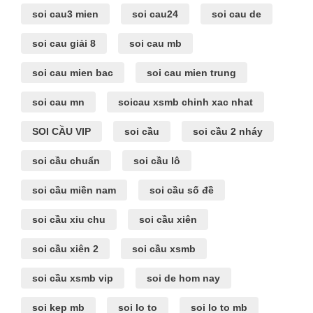
soi cau3 mien
soi cau24
soi cau de
soi cau giải 8
soi cau mb
soi cau mien bac
soi cau mien trung
soi cau mn
soicau xsmb chinh xac nhat
SOI CẦU VIP
soi cầu
soi cầu 2 nháy
soi cầu chuẩn
soi cầu lô
soi cầu miền nam
soi cầu số đề
soi cầu xiu chu
soi cầu xiên
soi cầu xiên 2
soi cầu xsmb
soi cầu xsmb vip
soi de hom nay
soi kep mb
soi lo to
soi lo to mb