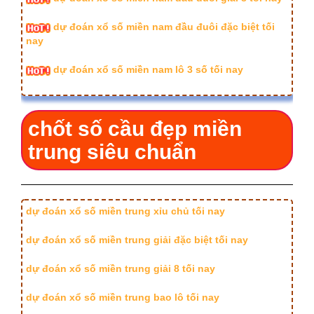
dự đoán xổ số miền nam đầu đuôi đặc biệt tối
nay
dự đoán xổ số miền nam lô 3 số tối nay
chốt số cầu đẹp miền
trung siêu chuẩn
dự đoán xổ số miền trung xỉu chủ tối nay
dự đoán xổ số miền trung giải đặc biệt tối nay
dự đoán xổ số miền trung giải 8 tối nay
dự đoán xổ số miền trung bao lô tối nay