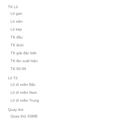
TK Lô
Lô gan
Lô xiên
Lô kép
TK đầu
TK đuôi
TK giải đặc biệt
TK lần xuất hiện
TK 00-99
Lô Tô
Lô tô miền Bắc
Lô tô miền Nam
Lô tô miền Trung
Quay thử
Quay thử XSMB