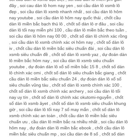
đây , soi cau dàn lô hom nay yen , soi cầu dàn lô xsmb lô
đẹp , soi cầu dàn lô xsmb nhanh nhất , soi cầu dàn lô hôm
nay youtube , soi cầu dàn lô hôm nay quốc thái , chốt cầu
dàn lô miền bắc bạch thủ lô , chốt số dàn lô ơ đâu , soi cầu
dàn lô tối nay miễn phí 100 , cầu dàn lô miền bắc theo tuần ,
soi cầu dàn lô hôm nay 00 00 , chốt số dàn lô chính xác rồng
, soi cầu dàn lô xsmb chính xác ơi hôm nay , chốt số dàn lô
iv , chốt cầu dàn lô miền bắc siêu chuẩn đài , soi cầu dàn lô
xsmb siêu chuẩn đề , chốt số dàn lô xsmb yaz , dự đoán dàn
lô miền bắc hôm nay , soi cầu dàn lô xsmb siêu chuẩn
youtube , dự đoán dàn lô xổ số miền bắc 15 8 , chốt số dàn
lô chính xác omi , chốt số dàn lô siêu chuẩn bắc giang , chốt
cầu dàn lô miền bắc siêu chuẩn 24 , dự đoán dàn lô xổ số
siêu chuẩn vũng tàu , chốt số dàn lô xsmb chính xác 100 ,
chốt số dàn lô xsmb chính xác archery , soi cầu dàn lô tối
nay uy tín , chốt số dàn lô chính xác okutomi-nguyễn , chốt
số dàn lô xsmb âyet , chốt số dàn lô xsmb siêu chuẩn khung
giờ , soi cầu dàn lô tối nay 7 số may mắn , chốt số dàn lô
xsmb chính xác an toàn , chốt cầu dàn lô miền bắc siêu
chuẩn ưu , cầu dàn lô miền bắc ra nhiều nhất , soi cầu dàn lô
hôm nay , dự đoán dàn lô miền bắc ebook , chốt cầu dàn lô
miền bắc siêu chuẩn mp , soi cầu dàn de 8 số , chốt số dàn