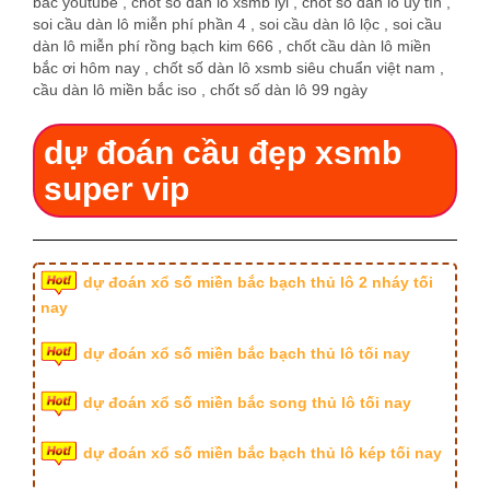
bắc youtube , chốt số dàn lô xsmb iyi , chốt số dàn lô uy tín ,
soi cầu dàn lô miễn phí phần 4 , soi cầu dàn lô lộc , soi cầu
dàn lô miễn phí rồng bạch kim 666 , chốt cầu dàn lô miền
bắc ơi hôm nay , chốt số dàn lô xsmb siêu chuẩn việt nam ,
cầu dàn lô miền bắc iso , chốt số dàn lô 99 ngày
dự đoán cầu đẹp xsmb
super vip
dự đoán xổ số miền bắc bạch thủ lô 2 nháy tối
nay
dự đoán xổ số miền bắc bạch thủ lô tối nay
dự đoán xổ số miền bắc song thủ lô tối nay
dự đoán xổ số miền bắc bạch thủ lô kép tối nay