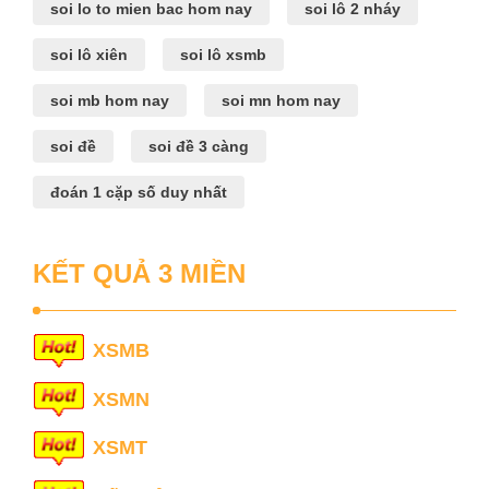
soi lo to mien bac hom nay
soi lô 2 nháy
soi lô xiên
soi lô xsmb
soi mb hom nay
soi mn hom nay
soi đề
soi đề 3 càng
đoán 1 cặp số duy nhất
KẾT QUẢ 3 MIỀN
XSMB
XSMN
XSMT