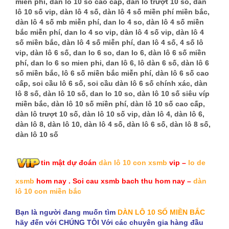
miền phí, dàn lô 10 số cao cấp, dàn lô trượt 10 số, dàn
lô 10 số vip, dàn lô 4 số, dàn lô 4 số miền phí miền bắc,
dàn lô 4 số mb miễn phí, dan lo 4 so, dàn lô 4 số miền
bắc miễn phí, dan lo 4 so vip, dàn lô 4 số vip, dàn lô 4
số miền bắc, dàn lô 4 số miễn phí, dan lô 4 số, 4 số lô
vip, dàn lô 6 số, dan lo 6 so, dan lo 6, dàn lô 6 số miền
phí, dan lo 6 so mien phi, dan lô 6, lô dàn 6 số, dàn lô 6
số miền bắc, lô 6 số miền bắc miễn phí, dàn lô 6 số cao
cấp, soi cầu lô 6 số, soi cầu dàn lô 6 số chính xác, dàn
lô 8 số, dàn lô 10 số, dan lo 10 so, dàn lô 10 số siêu víp
miền bắc, dàn lô 10 số miền phí, dàn lô 10 số cao cấp,
dàn lô trượt 10 số, dàn lô 10 số vip, dàn lô 4, dàn lô 6,
dàn lô 8, dàn lô 10, dàn lô 4 số, dàn lô 6 số, dàn lô 8 số,
dàn lô 10 số
tin mật dự đoán
dàn lô 10 con xsmb
vip –
lo de
xsmb
hom nay . Soi cau xsmb bach thu hom nay –
dàn
lô 10 con miền bắc
Bạn là người đang muốn tìm
DÀN LÔ 10 SỐ MIỀN BẮC
hãy đến với CHÚNG TÔI Với các chuyên gia hàng đầu