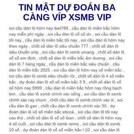
TIN MẬT DỰ ĐOÁN BA
CÀNG VÍP XSMB VIP
soi cầu dàn lô hôm nay ibet789 , cầu dàn lô miền bắc hôm
nay miễn phí ngày , soi cầu dàn lô xổ số dn , soi cầu dàn lô
tối nay , cầu dàn lô miền bắc tối nay , soi cầu dàn lô hôm nay
theo ngày , chốt số dàn lô siêu chuẩn 777 , chốt số dàn lô
siêu chuẩn ướp , soi cầu dàn lô xsmb umang , chốt số dàn lô
xổ số em định , chốt số dàn lô miền bắc âm dương , soi cầu
dàn lô 7 hàng ngày , cầu dàn lô miền bắc siêu chuẩn , cầu
dàn lô miền bắc 2025 , soi cầu dàn lô hôm nay số miền bắc ,
soi cầu dàn lô xsmb siêu chuẩn rồi , chốt số dàn lô 4 số miền
bắc , dự đoán dàn lô xổ số miền bắc 3 9 , chốt số dàn lô xổ
số hôm nay 9999 , cầu dàn lô miền bắc hôm nay rồng bạch
kim , cầu dàn lô xsmb chính xác sống , soi cầu dàn lô xsmb
chính xác ray churn , chốt cầu dàn lô xsmb chính xác iii , soi
cầu dàn lô gan , chốt cầu dàn lô xsmb chính xác 30 , dự
đoán dàn lô xổ số miền bắc ebook , soi cầu dàn lô tối nay
cao thủ , chốt số dàn lô xổ số iban , chốt số dàn lô hôm nay
4 số cuối , soi cầu dàn lô xsmb remix , soi cầu dàn lô xsmb
10 số , dự đoán dàn lô xổ số miền bắc l 10 , soi cầu dàn lô