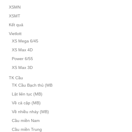
XSMN
XSMT
Kết quả
Vietlott
XS Mega 6/45
XS Max 4D
Power 6/55
XS Max 3D
TK Cầu
TK Cầu Bạch thủ (MB
Lật liên tục (MB)
Về cả cặp (MB)
Về nhiều nháy (MB)
Cầu miền Nam
Cầu miền Trung