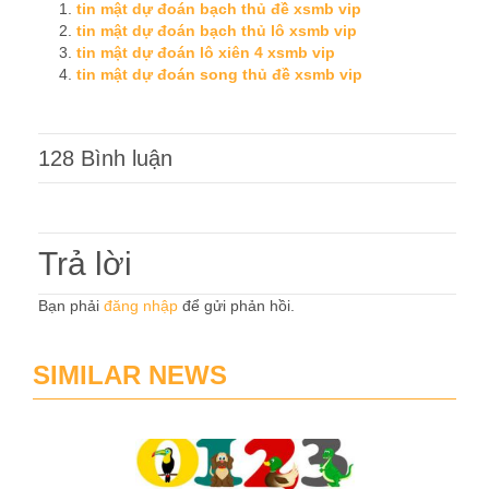
tin mật dự đoán bạch thủ đề xsmb vip
tin mật dự đoán bạch thủ lô xsmb vip
tin mật dự đoán lô xiên 4 xsmb vip
tin mật dự đoán song thủ đề xsmb vip
128 Bình luận
Trả lời
Bạn phải
đăng nhập
để gửi phản hồi.
SIMILAR NEWS