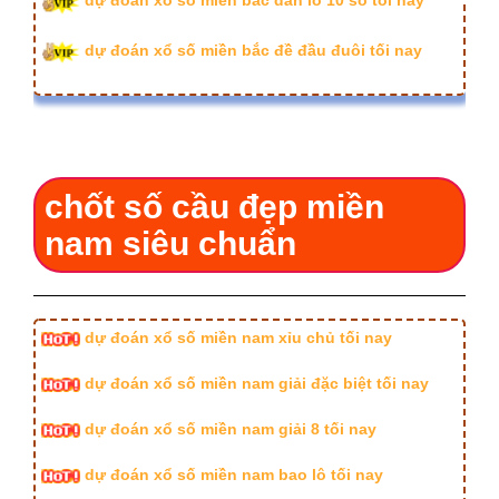
dự đoán xổ số miền bắc dàn lô 10 số tối nay
dự đoán xổ số miền bắc đề đầu đuôi tối nay
chốt số cầu đẹp miền
nam siêu chuẩn
dự đoán xổ số miền nam xỉu chủ tối nay
dự đoán xổ số miền nam giải đặc biệt tối nay
dự đoán xổ số miền nam giải 8 tối nay
dự đoán xổ số miền nam bao lô tối nay