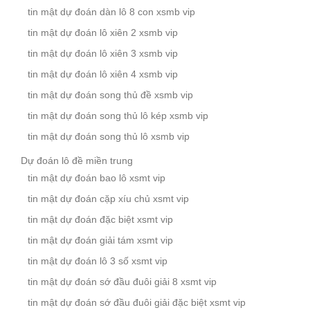
tin mật dự đoán dàn lô 8 con xsmb vip
tin mật dự đoán lô xiên 2 xsmb vip
tin mật dự đoán lô xiên 3 xsmb vip
tin mật dự đoán lô xiên 4 xsmb vip
tin mật dự đoán song thủ đề xsmb vip
tin mật dự đoán song thủ lô kép xsmb vip
tin mật dự đoán song thủ lô xsmb vip
Dự đoán lô đề miền trung
tin mật dự đoán bao lô xsmt vip
tin mật dự đoán cặp xíu chủ xsmt vip
tin mật dự đoán đặc biệt xsmt vip
tin mật dự đoán giải tám xsmt vip
tin mật dự đoán lô 3 số xsmt vip
tin mật dự đoán sớ đầu đuôi giải 8 xsmt vip
tin mật dự đoán sớ đầu đuôi giải đặc biệt xsmt vip