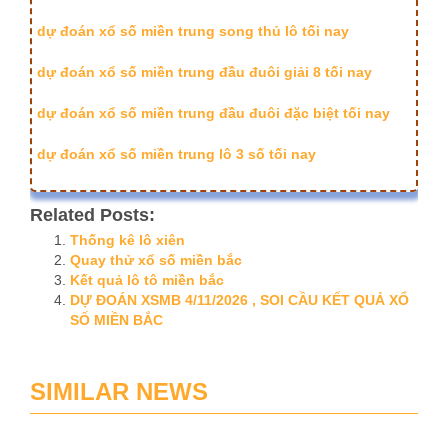
dự đoán xổ số miền trung song thủ lô tối nay
dự đoán xổ số miền trung đầu đuôi giải 8 tối nay
dự đoán xổ số miền trung đầu đuôi đặc biệt tối nay
dự đoán xổ số miền trung lô 3 số tối nay
Related Posts:
Thống kê lô xiên
Quay thử xổ số miền bắc
Kết quả lô tô miền bắc
DỰ ĐOÁN XSMB 4/11/2026 , SOI CẦU KẾT QUẢ XỔ
SỐ MIỀN BẮC
SIMILAR NEWS