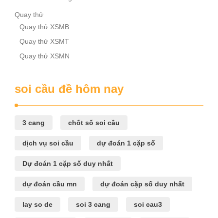
Quay thử
Quay thử XSMB
Quay thử XSMT
Quay thử XSMN
soi cầu đề hôm nay
3 cang
chốt số soi cầu
dịch vụ soi cầu
dự đoán 1 cặp số
Dự đoán 1 cặp số duy nhất
dự đoán cầu mn
dự đoán cặp số duy nhất
lay so de
soi 3 cang
soi cau3