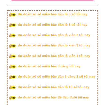
dự đoán xổ số miền bắc dàn lô 6 số tối nay
dự đoán xổ số miền bắc dàn lô 8 số tối nay
dự đoán xổ số miền bắc dàn lô xiên 2 tối nay
dự đoán xổ số miền bắc dàn lô xiên 3 tối nay
dự đoán xổ số miền bắc dàn lô xiên 4 tối nay
dự đoán xổ số miền bắc 3 càng tối nay
dự đoán xổ số miền bắc dàn 3 càng 2 số tối nay
dự đoán xổ số miền bắc dàn lô 10 số tối nay
dự đoán xổ số miền bắc đề đầu đuôi tối nay