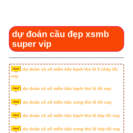
dự đoán cầu đẹp xsmb
super vip
dự đoán xổ số miền bắc bạch thủ lô 2 nháy tối
nay
dự đoán xổ số miền bắc bạch thủ lô tối nay
dự đoán xổ số miền bắc song thủ lô tối nay
dự đoán xổ số miền bắc bạch thủ lô kép tối nay
dự đoán xổ số miền bắc song thủ lô kép tối nay