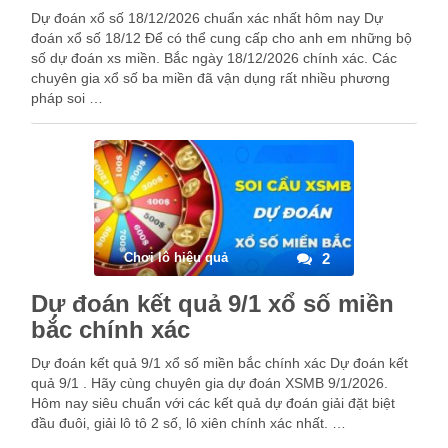
Dự đoán xổ số 18/12/2026 chuẩn xác nhất hôm nay Dự
đoán xổ số 18/12 Để có thể cung cấp cho anh em những bộ
số dự đoán xs miền. Bắc ngày 18/12/2026 chính xác. Các
chuyên gia xổ số ba miền đã vận dụng rất nhiều phương
pháp soi …
Chơi lô hiệu quả
2
Dự đoán kết quả 9/1 xổ số miền
bắc chính xác
Dự đoán kết quả 9/1 xổ số miền bắc chính xác Dự đoán kết
quả 9/1 . Hãy cùng chuyên gia dự đoán XSMB 9/1/2026.
Hôm nay siêu chuẩn với các kết quả dự đoán giải đặt biệt
đầu đuôi, giải lô tô 2 số, lô xiên chính xác nhất. …