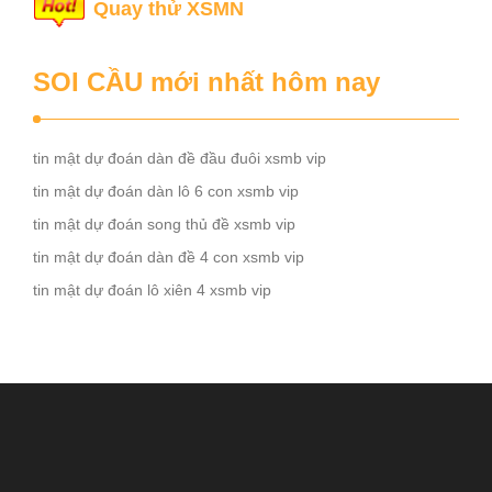
Quay thử XSMN
SOI CẦU mới nhất hôm nay
tin mật dự đoán dàn đề đầu đuôi xsmb vip
tin mật dự đoán dàn lô 6 con xsmb vip
tin mật dự đoán song thủ đề xsmb vip
tin mật dự đoán dàn đề 4 con xsmb vip
tin mật dự đoán lô xiên 4 xsmb vip