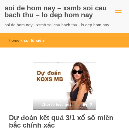
soi de hom nay – xsmb soi cau
bach thu – lo dep hom nay
soi de hom nay - xsmb soi cau bach thu - lo dep hom nay
Home
/
soi lô xiên
Chơi lô hiệu quả
2
Dự đoán kết quả 3/1 xổ số miền
bắc chính xác