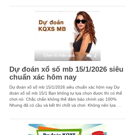
Chơi lô hiệu quả
2
Dự đoán xổ số mb 15/1/2026 siêu
chuẩn xác hôm nay
Dự đoán xổ số mb 15/1/2026 siêu chuẩn xác hôm nay Dự
đoán xổ số mb 15/1 Bạn không tự lựa chọn được thì có thể
chơi nó. Chắc chắn không thể đảm bảo chính xác 100%.
Nhưng đã có cầu và kết thì chốt và chơi. Không nên lựa …