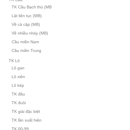
TK Cầu Bạch thủ (MB
Lật liên tục (MB)
Về cả cặp (MB)
Về nhiều nháy (MB)
Cầu miền Nam
Cầu miền Trung
TK Lô
Lô gan
Lô xiên
Lô kép
TK đầu
TK đuôi
TK giải đặc biệt
TK lần xuất hiện
TK 00-99