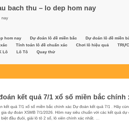
au bach thu – lo dep hom nay
m nay
dep hom nay
Dự đoán lô đề miền bắc
Dự đoán lô đề miền b
 xác
Tính toán lô đề chuẩn xác
Chơi lô hiệu quả
TRỰC
K Lô
Lô Tô
Quay thử
đoán kết quả 7/1 xổ số miền bắc chính 
n kết quả 7/1 xổ số miền bắc chính xác Dự đoán kết quả 7/1 . Hãy cù
 gia dự đoán XSMB 7/1/2026. Hôm nay siêu chuẩn với các kết quả dự
t biệt đầu đuôi, giải lô tô 2 số, lô xiên chính xác nhất. …