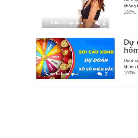
không 
100%. 
Chơi lô hiệu quả
2
Dự 
hôm
Dự đoá
không 
100%. 
Chơi lô hiệu quả
2