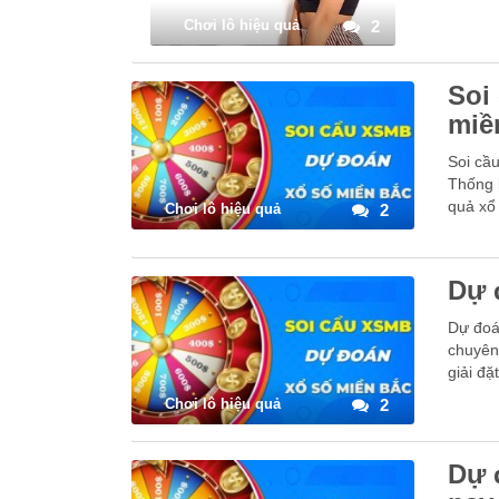
Chơi lô hiệu quả
2
Soi
miề
Soi cầ
Thống 
quả xổ
Chơi lô hiệu quả
2
Dự 
Dự đoá
chuyên
giải đặ
Chơi lô hiệu quả
2
Dự 