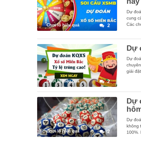
nay
Dự đoá
cung c
Các ch
Chơi lô hiệu quả
2
Dự 
Dự đoá
chuyên
giải đặ
Chơi lô hiệu quả
2
Dự 
hôm
Dự đoá
không 
Chơi lô hiệu quả
2
100%. 