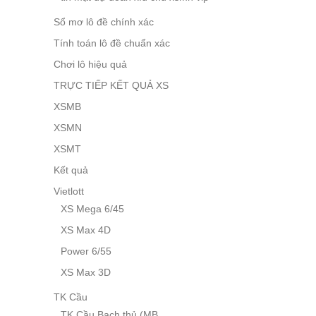
Sổ mơ lô đề chính xác
Tính toán lô đề chuẩn xác
Chơi lô hiệu quả
TRỰC TIẾP KẾT QUẢ XS
XSMB
XSMN
XSMT
Kết quả
Vietlott
XS Mega 6/45
XS Max 4D
Power 6/55
XS Max 3D
TK Cầu
TK Cầu Bạch thủ (MB