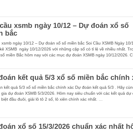
 cầu xsmb ngày 10/12 – Dự đoán xổ số
n bắc
u xsmb ngày 10/12 – Dự đoán xổ số miền bắc Soi Cầu XSMB Ngày 10/
kê XSMB ngày 10/12/2026 với những cặp số có tỉ lệ về nhiều nhất. Tr
 số miền Bắc hôm nay với các mục dự đoán XSMB ngày 10/12/2026. 
đoán kết quả 5/3 xổ số miền bắc chính 
n kết quả 5/3 xổ số miền bắc chính xác Dự đoán kết quả 5/3 . Hãy cù
 gia dự đoán XSMB 5/3/2026. Hôm nay siêu chuẩn với các kết quả dự
t biệt đầu đuôi, giải lô tô 2 số, lô xiên chính xác nhất. …
đoán xổ số 15/3/2026 chuẩn xác nhất 