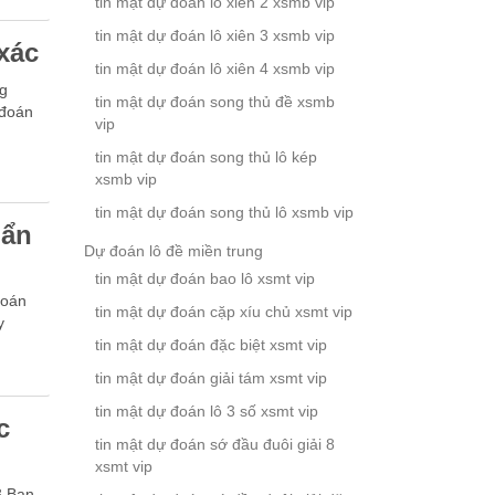
tin mật dự đoán lô xiên 2 xsmb vip
tin mật dự đoán lô xiên 3 xsmb vip
xác
tin mật dự đoán lô xiên 4 xsmb vip
ng
tin mật dự đoán song thủ đề xsmb
 đoán
vip
tin mật dự đoán song thủ lô kép
xsmb vip
tin mật dự đoán song thủ lô xsmb vip
uẩn
Dự đoán lô đề miền trung
tin mật dự đoán bao lô xsmt vip
đoán
tin mật dự đoán cặp xíu chủ xsmt vip
y
tin mật dự đoán đặc biệt xsmt vip
tin mật dự đoán giải tám xsmt vip
tin mật dự đoán lô 3 số xsmt vip
c
tin mật dự đoán sớ đầu đuôi giải 8
xsmt vip
3 Bạn