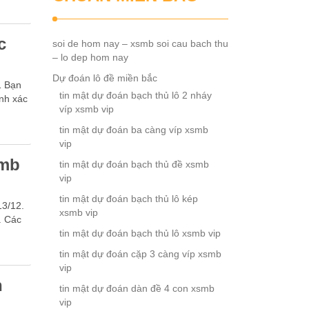
c
soi de hom nay – xsmb soi cau bach thu
– lo dep hom nay
Dự đoán lô đề miền bắc
1 Bạn
tin mật dự đoán bạch thủ lô 2 nháy
ính xác
víp xsmb vip
tin mật dự đoán ba càng víp xsmb
vip
smb
tin mật dự đoán bạch thủ đề xsmb
vip
tin mật dự đoán bạch thủ lô kép
13/12.
xsmb vip
. Các
…
tin mật dự đoán bạch thủ lô xsmb vip
tin mật dự đoán cặp 3 càng víp xsmb
vip
n
tin mật dự đoán dàn đề 4 con xsmb
vip