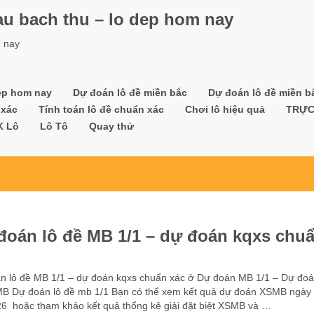
au bach thu – lo dep hom nay
m nay
dep hom nay
Dự đoán lô đề miền bắc
Dự đoán lô đề miền b
 xác
Tính toán lô đề chuẩn xác
Chơi lô hiệu quả
TRỰC
K Lô
Lô Tô
Quay thử
đoán lô đề MB 1/1 – dự đoán kqxs chu
n lô đề MB 1/1 – dự đoán kqxs chuẩn xác ở Dự đoán MB 1/1 – Dự đo
 Dự đoán lô đề mb 1/1 Bạn có thể xem kết quả dự đoán XSMB ngày
26 hoặc tham khảo kết quả thống kê giải đặt biệt XSMB và …