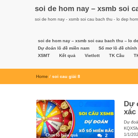
soi de hom nay – xsmb soi c
soi de hom nay - xsmb soi cau bach thu - lo dep ho
soi de hom nay – xsmb soi cau bach thu – lo 
Dự đoán lô đề miền nam
Sổ mơ lô đề chính
XSMT
Kết quả
Vietlott
TK Cầu
T
Home
/
soi cau giải 8
Dự 
xác
Dự đoá
KQXSMB
1/1/20
Chơi lô hiệu quả
2