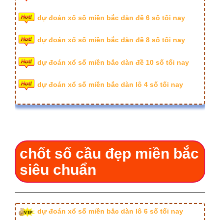
dự đoán xổ số miền bắc dàn đề 6 số tối nay
dự đoán xổ số miền bắc dàn đề 8 số tối nay
dự đoán xổ số miền bắc dàn đề 10 số tối nay
dự đoán xổ số miền bắc dàn lô 4 số tối nay
chốt số cầu đẹp miền bắc
siêu chuẩn
dự đoán xổ số miền bắc dàn lô 6 số tối nay