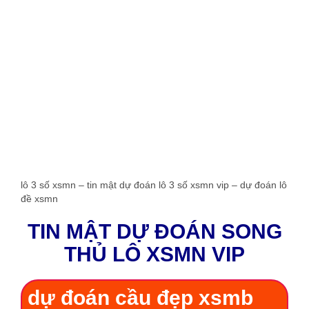
lô 3 số xsmn – tin mật dự đoán lô 3 số xsmn vip – dự đoán lô
đề xsmn
TIN MẬT DỰ ĐOÁN SONG
THỦ LÔ XSMN VIP
dự đoán cầu đẹp xsmb