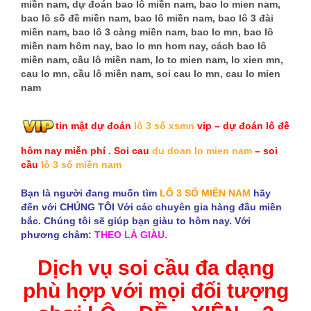
miền nam, dự đoán bao lô miền nam, bao lo mien nam,
bao lô số đề miền nam, bao lô miền nam, bao lô 3 đài
miền nam, bao lô 3 càng miền nam, bao lo mn, bao lô
miền nam hôm nay, bao lo mn hom nay, cách bao lô
miền nam, cầu lô miền nam, lo to mien nam, lo xien mn,
cau lo mn, cầu lô miền nam, soi cau lo mn, cau lo mien
nam
tin mật dự đoán
lô 3 số xsmn
vip – dự đoán lô đề
hôm nay miễn phí . Soi cau
du doan lo mien nam
– soi
cầu
lô 3 số miền nam
Bạn là người đang muốn tìm
LÔ 3 SỐ MIỀN NAM
hãy
đến với CHÚNG TÔI Với các chuyên gia hàng đầu miền
bắc. Chúng tôi sẽ giúp bạn giàu to hôm nay. Với
phương châm:
THEO LÀ GIÀU.
Dịch vụ soi cầu đa dạng
phù hợp với mọi đối tượng