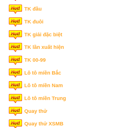
TK đầu
TK đuôi
TK giải đặc biệt
TK lần xuất hiện
TK 00-99
Lô tô miền Bắc
Lô tô miền Nam
Lô tô miền Trung
Quay thử
Quay thử XSMB