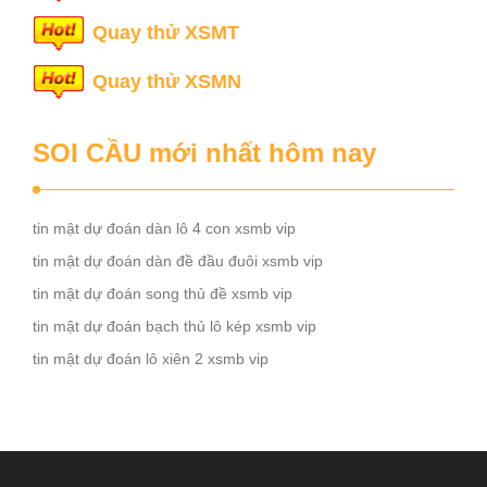
Quay thử XSMT
Quay thử XSMN
SOI CẦU mới nhất hôm nay
tin mật dự đoán dàn lô 4 con xsmb vip
tin mật dự đoán dàn đề đầu đuôi xsmb vip
tin mật dự đoán song thủ đề xsmb vip
tin mật dự đoán bạch thủ lô kép xsmb vip
tin mật dự đoán lô xiên 2 xsmb vip