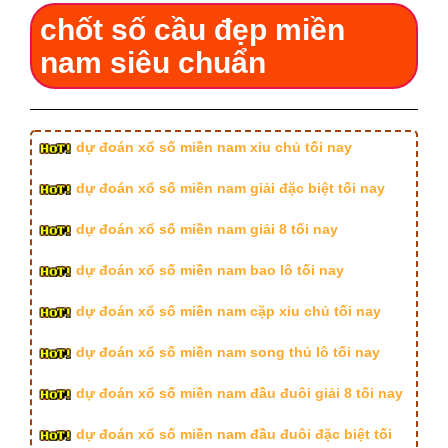
chốt số cầu đẹp miền
nam siêu chuẩn
dự đoán xổ số miền nam xỉu chủ tối nay
dự đoán xổ số miền nam giải đặc biệt tối nay
dự đoán xổ số miền nam giải 8 tối nay
dự đoán xổ số miền nam bao lô tối nay
dự đoán xổ số miền nam cặp xỉu chủ tối nay
dự đoán xổ số miền nam song thủ lô tối nay
dự đoán xổ số miền nam đầu đuôi giải 8 tối nay
dự đoán xổ số miền nam đầu đuôi đặc biệt tối