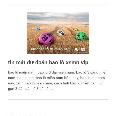
Dự đoán lô đề miền nam
89
tin mật dự đoán bao lô xsmn vip
bao lô miền nam, bao lô 3 đài miền nam, bao lô 3 càng miền
nam, bao lo mn, bao lô miền nam hôm nay, bao lo mn hom
nay, cách bao lô miền nam, cách tính bao lô miền nam, lô
gan 3 đài, dàn lô 3 số, lô …